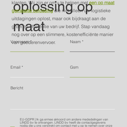
oplossing op
klanten. Wij zijn er om u te helpen met
een op maat
gemaakte oplossing
die niet alleen uw logistieke
uitdagingen oplost, maar ook bijdraagt aan de
maat
groei en efficiëntie van uw bedrijf. Stap vandaag
nog over op een slimmere, kostenefficiënte manier
Voornaam
Naam
van goederenvervoer.
Email
Gsm
Bericht
EU-GDPR | Ik ga ermee akkoord om andere mededelingen van
LINDD bv te ontvangen. LINDD bv heeft de contactgegevens
nodig die u ons verstrekt om contact met u op te nemen over onze