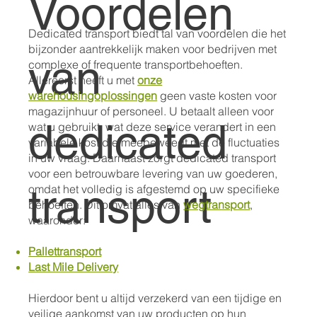
Voordelen
Dedicated transport biedt tal van voordelen die het
bijzonder aantrekkelijk maken voor bedrijven met
van
complexe of frequente transportbehoeften.
Allereerst heeft u met
onze
warehousingoplossingen
geen vaste kosten voor
magazijnhuur of personeel. U betaalt alleen voor
dedicated
wat u gebruikt, wat deze service verandert in een
variabele kost die meebeweegt met de fluctuaties
in uw vraag. Daarnaast zorgt dedicated transport
voor een betrouwbare levering van uw goederen,
transport
omdat het volledig is afgestemd op uw specifieke
behoeften. Dit omvat alles van
wegtransport
,
waaronder:
Pallettransport
Last Mile Delivery
Hierdoor bent u altijd verzekerd van een tijdige en
veilige aankomst van uw producten op hun