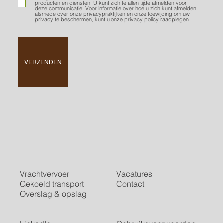
producten en diensten. U kunt zich te allen tijde afmelden voor
deze communicatie. Voor informatie over hoe u zich kunt afmelden,
alsmede over onze privacypraktijken en onze toewijding om uw
privacy te beschermen, kunt u onze privacy policy raadplegen.
VERZENDEN
Vrachtvervoer
Vacatures
Gekoeld transport
Contact
Overslag & opslag