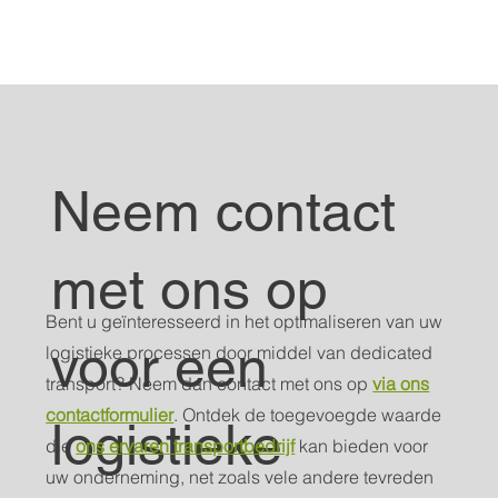
Neem contact
met ons op
Bent u geïnteresseerd in het optimaliseren van uw
voor een
logistieke processen door middel van dedicated
transport? Neem dan contact met ons op
via ons
contactformulier
. Ontdek de toegevoegde waarde
logistieke
die
ons ervaren transportbedrijf
kan bieden voor
uw onderneming, net zoals vele andere tevreden