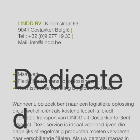
LINDD BV
|
Kleemstraat 69
,
9041 Oostakker, België
|
Tel.: +32 (0)9 277 19 33
|
Mail: info@lindd.be
Dedicate
✔
Maatwerk
✔
Flexibiliteit in transportoplossingen
✔
Rechtstreekse ophaling bij groothandelaars
Wanneer u op zoek bent naar een logistieke oplossing
d
die zowel efficiënt als kosteneffectief is, biedt
dedicated transport van LINDD uit Oostakker te Gent
uitkomst. Deze service is ideaal voor bedrijven die
dagelijks of regelmatig producten moeten vervoeren
naar verschillende filialen. Als uw centraal magazijn